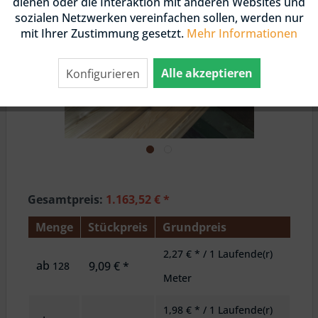
dienen oder die Interaktion mit anderen Websites und
sozialen Netzwerken vereinfachen sollen, werden nur
mit Ihrer Zustimmung gesetzt.
Mehr Informationen
Alle akzeptieren
Konfigurieren
Gesamtpreis:
1.163,52
€
*
Menge
Stückpreis
Grundpreis
2,27 € * / 1 Laufende(r)
ab
9,09 € *
128
Meter
1,98 € * / 1 Laufende(r)