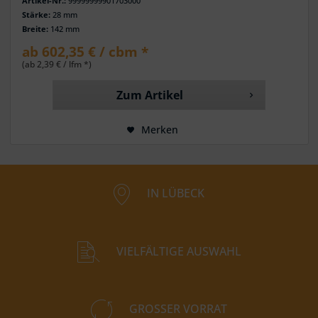
Artikel-Nr.:
99999999901703000
Stärke:
28 mm
Breite:
142 mm
ab 602,35 € / cbm *
(ab 2,39 € / lfm *)
Zum Artikel
Merken
IN LÜBECK
VIELFÄLTIGE AUSWAHL
GROSSER VORRAT