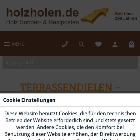
MENÜ
imprägniert
TERRASSENDIELEN -
KESSELDRUCKIMPRÄGNIERT
Cookie Einstellungen
Diese Website benutzt Cookies, die für den technischen
Durch die Kesseldruckimprägnierung werden mäßig
Betrieb der Website erforderlich sind und stets gesetzt
dauerhafte, heimische Hölzer länger haltbar gemacht.
werden. Andere Cookies, die den Komfort bei
Erst dadurch werden sie für den voll bewitterten
Benutzung dieser Website erhöhen, der Direktwerbung