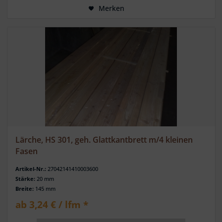
Merken
Lärche, HS 301, geh. Glattkantbrett m/4 kleinen
Fasen
Artikel-Nr.:
27042141410003600
Stärke:
20 mm
Breite:
145 mm
ab 3,24 € / lfm *