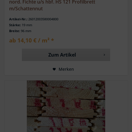
nord. Fichte u/s hbf. HS 121 Profilbrett
m/Schattennut
Artikel-Nr.:
26012003580004800
Stärke:
19 mm
Breite:
96 mm
ab 14,10 € / m² *
Zum Artikel
Merken