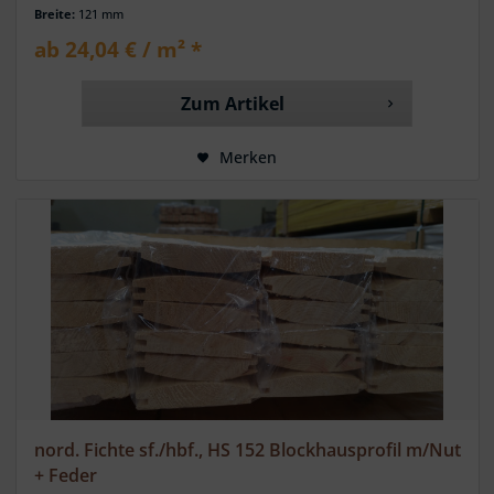
Breite:
121 mm
ab 24,04 € / m² *
Zum Artikel
Merken
nord. Fichte sf./hbf., HS 152 Blockhausprofil m/Nut
+ Feder