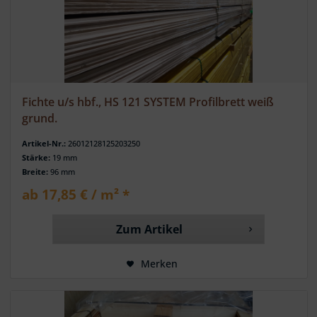
Fichte u/s hbf., HS 121 SYSTEM Profilbrett weiß
grund.
Artikel-Nr.:
26012128125203250
Stärke:
19 mm
Breite:
96 mm
ab 17,85 € / m² *
Zum Artikel
Merken