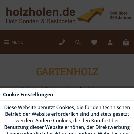
MENÜ
GARTENHOLZ
Gartenholz - Natürliches Ambiente für deinen
Cookie Einstellungen
Außenbereich! Gartenholz ist die perfekte Wahl, um
deinen Garten einen natürlichen und gemütlichen
Diese Website benutzt Cookies, die für den technischen
Charme zu verleihen. Ob als Terrassenbelag,...
mehr
Betrieb der Website erforderlich sind und stets gesetzt
erfahren »
werden. Andere Cookies, die den Komfort bei
Benutzung dieser Website erhöhen, der Direktwerbung
dienen oder die Interaktion mit anderen Websites und