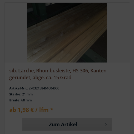
sib. Lärche, Rhombusleiste, HS 306, Kanten
gerundet, abge. ca. 15 Grad
Artikel-Nr.:
27032138461004000
Stärke:
21 mm
Breite:
68 mm
ab 1,98 € / lfm *
Zum Artikel