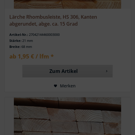
Lärche Rhombusleiste, HS 306, Kanten
abgerundet, abge. ca. 15 Grad
Artikel-Nr.:
27042144460003000
Stärke:
21 mm
Breite:
68 mm
ab 1,95 € / lfm *
Zum Artikel
Merken