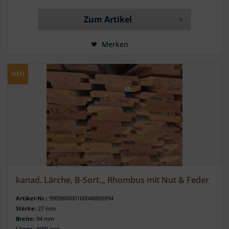
Zum Artikel
Merken
NEU
kanad. Lärche, B-Sort.,, Rhombus mit Nut & Feder
Artikel-Nr.:
990980000160048806994
Stärke:
27 mm
Breite:
94 mm
Länge:
4880 mm