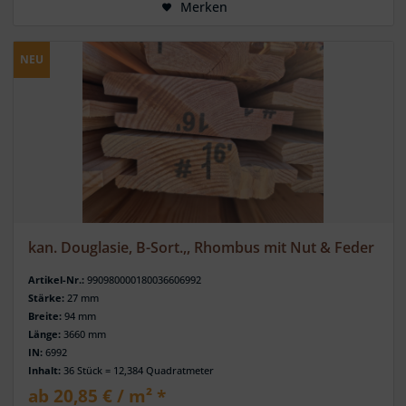
Merken
NEU
kan. Douglasie, B-Sort.,, Rhombus mit Nut & Feder
Artikel-Nr.:
990980000180036606992
Stärke:
27 mm
Breite:
94 mm
Länge:
3660 mm
IN:
6992
Inhalt:
36 Stück = 12,384 Quadratmeter
ab 20,85 € / m² *