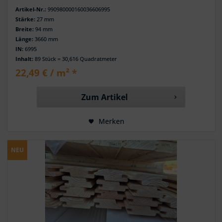
Artikel-Nr.:
990980000160036606995
Stärke:
27 mm
Breite:
94 mm
Länge:
3660 mm
IN:
6995
Inhalt:
89 Stück = 30,616 Quadratmeter
22,49 € / m² *
Zum Artikel
Merken
NEU