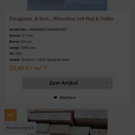
Douglasie, B-Sort.,, Rhombus mit Nut & Feder
Artikel-Nr.:
990980000130050007001
Stärke:
27 mm
Breite:
94 mm
Länge:
5000 mm
IN:
7001
Inhalt:
39 Stück = 18,33 Quadratmeter
22,49 € / m² *
Zum Artikel
Merken
NEU
Muster möglich