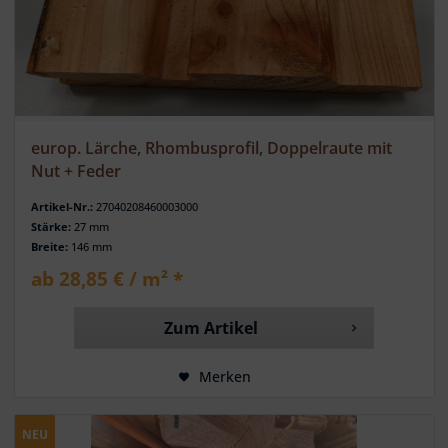
europ. Lärche, Rhombusprofil, Doppelraute mit
Nut + Feder
Artikel-Nr.:
27040208460003000
Stärke:
27 mm
Breite:
146 mm
ab 28,85 € / m² *
Zum Artikel
Merken
NEU