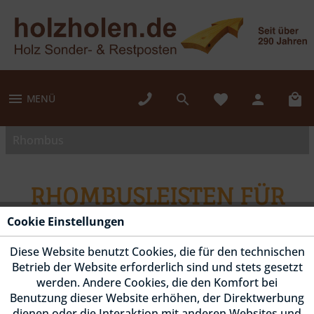
MENÜ
Rhombus
RHOMBUSLEISTEN FÜR
DEN GARTEN
Cookie Einstellungen
Diese Website benutzt Cookies, die für den technischen
Unsere Rhombusleisten sind ein modernes
Betrieb der Website erforderlich sind und stets gesetzt
Holzfassadenprofil. Bei uns findest du Rhombusleisten
werden. Andere Cookies, die den Komfort bei
Benutzung dieser Website erhöhen, der Direktwerbung
aus sibirischer Lärche und Douglasie. Das Holz der
dienen oder die Interaktion mit anderen Websites und