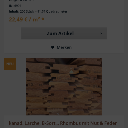
IN:
6994
Inhalt:
200 Stück = 91,74 Quadratmeter
22,49 € / m² *
Zum Artikel
Merken
NEU
kanad. Lärche, B-Sort.,, Rhombus mit Nut & Feder