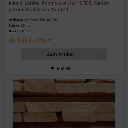
kanad. Lärche, Rhombusleiste, HS 306, Kanten
gerundet, abge. ca. 15 Grad
Artikel-Nr.:
27052201460002440
Stärke:
27 mm
Breite:
68 mm
ab 3,33 € / lfm *
Zum Artikel
Merken