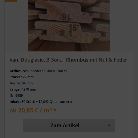
kan. Douglasie, B-Sort.,, Rhombus mit Nut & Feder
Artikel-Nr.:
990980000180042706989
Stärke:
27 mm
Breite:
94 mm
Länge:
4270 mm
IN:
6989
Inhalt:
30 Stück = 12,042 Quadratmeter
ab 20,85 € / m² *
Zum Artikel