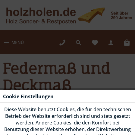
MENÜ
Federmaß und
Deckmaß
Cookie Einstellungen
Bei gehobelten Brettern mit Nut und Feder (wie z.B.
Diese Website benutzt Cookies, die für den technischen
Profilbrettern und Hobeldielen) unterscheidet man
Betrieb der Website erforderlich sind und stets gesetzt
zwischen zwei Maßen:
werden. Andere Cookies, die den Komfort bei
Benutzung dieser Website erhöhen, der Direktwerbung
Das Federmaß...