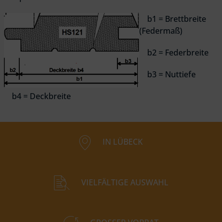
b1 = Brettbreite
(Federmaß)
b2 = Federbreite
b3 = Nuttiefe
b4 = Deckbreite
IN LÜBECK
VIELFÄLTIGE AUSWAHL