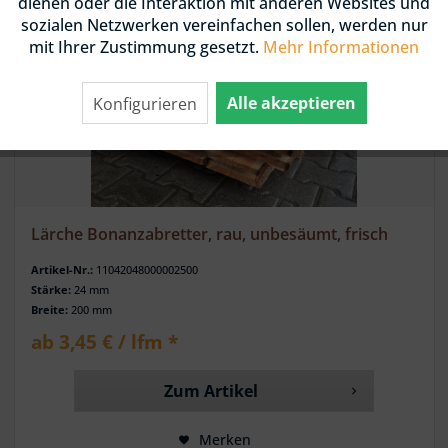
dienen oder die Interaktion mit anderen Websites und
sozialen Netzwerken vereinfachen sollen, werden nur
mit Ihrer Zustimmung gesetzt.
Mehr Informationen
Alle akzeptieren
Konfigurieren
Lärche Bonanzabretter, rau, unbesäumt, frisch
Artikel-Nr.:
11042048000002500
Stärke:
24 mm
Breite:
200 mm
ab 3,45 € / lfm *
Zum Artikel
Merken