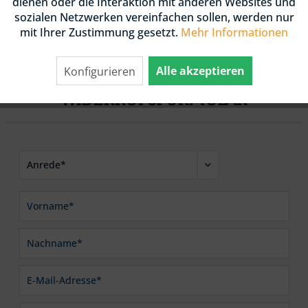
dienen oder die Interaktion mit anderen Websites und
Eine Bestätigung mit Eingangsdatum und Uhrzeit
sozialen Netzwerken vereinfachen sollen, werden nur
mit Ihrer Zustimmung gesetzt.
Mehr Informationen
wird Ihnen unmittelbar per E-Mail zugestellt.
Alle akzeptieren
Konfigurieren
WIDERRUFSFORMULAR