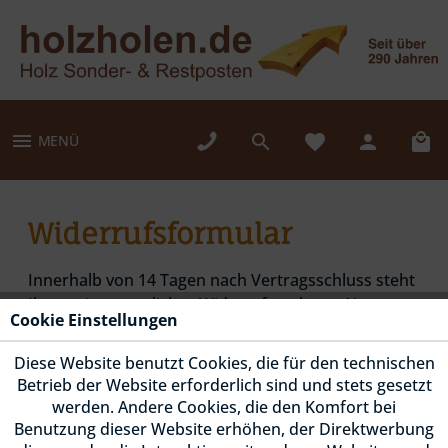
MENÜ
Widerrufsformular
Innerhalb von 14 Tagen nach Vertragsschluss steht
Ihnen ein gesetzliches Widerrufsrecht zu. Nutzen
Cookie Einstellungen
Sie dieses Formular, um Ihren Widerruf bequem
online einzureichen. Füllen Sie dazu die
Diese Website benutzt Cookies, die für den technischen
untenstehenden Angaben aus und senden Sie das
Betrieb der Website erforderlich sind und stets gesetzt
Formular mit einem Klick auf "Widerruf bestätigen"
werden. Andere Cookies, die den Komfort bei
ab.
Benutzung dieser Website erhöhen, der Direktwerbung