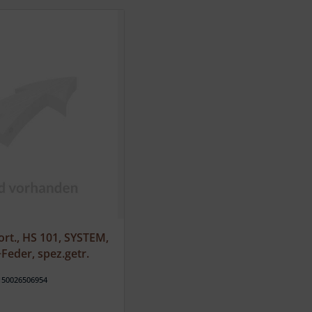
ort., HS 101, SYSTEM,
eder, spez.getr.
150026506954