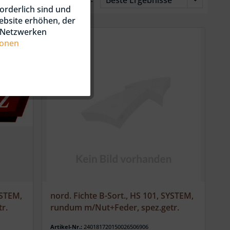
orderlich sind und
ebsite erhöhen, der
n Netzwerken
ionen
YSTEM,
nord. Fichte B-Sort., HS 101, SYSTEM,
r.
rundum m/Nut+Feder, spez.getr.
Artikel-Nr.:
240181720150026506906