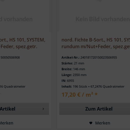
ort., HS 101, SYSTEM,
nord. Fichte B-Sort., HS 101, S
eder, spez.getr.
rundum m/Nut+Feder, spez.get
150050506908
Artikel-Nr.:
240181720150023506955
Stärke:
21 mm
Breite:
146 mm
Länge:
2350 mm
IN:
6955
316 Quadratmeter
Inhalt:
196 Stück = 67,2476 Quadratmeter
*
17,20 € / m² *
Artikel
Zum Artikel
Merken
Merken