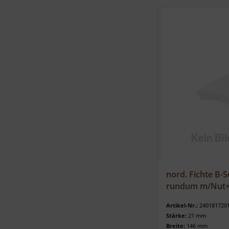
nord. Fichte B-S
rundum m/Nut+F
Artikel-Nr.:
240181720
Stärke:
21 mm
Breite:
146 mm