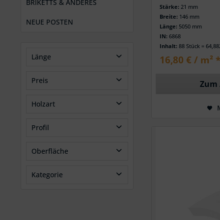
BRIKETTS & ANDERES
Stärke:
21 mm
Breite:
146 mm
NEUE POSTEN
Länge:
5050 mm
IN:
6868
Inhalt:
88 Stück = 64,8
Länge
16,80 € / m² 
Preis
Zum 
von
bis
2350,00 mm
5050,00 mm
Holzart
von
bis
249,55 €
1750,35 €
nord. Fichte
Profil
nord. Kiefer
Massivholzdiele
Oberfläche
gehobelt
Kategorie
Sonderposten