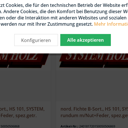
zt Cookies, die für den technischen Betrieb der Website erf
 / DOUGLASIE
KTIONSHOLZ
n. Andere Cookies, die den Komfort bei Benutzung dieser W
NIERT / KDI
n oder die Interaktion mit anderen Websites und soziale
, werden nur mit Ihrer Zustimmung gesetzt.
Mehr Informat
 / DOUGLASIE
HLEN
Alle akzeptieren
Konfigurieren
OLZ UND LATTEN
 / DOUGLASIE
ort., HS 101, SYSTEM,
nord. Fichte B-Sort., HS 101, S
eder, spez.getr.
rundum m/Nut+Feder, spez.get
150050506868
Artikel-Nr.:
240181720150050506869