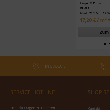
Länge:
2650 mm
IN:
6954
Inhalt:
76 Stück = 29,4
17,20 € / m² 
Zum 
IN LÜBECK
SERVICE HOTLINE
SHOP SE
Hast du Fragen zu unseren
Kontakt