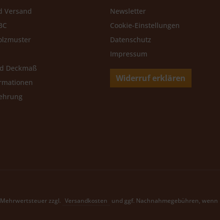
d Versand
Newsletter
BC
Cookie-Einstellungen
olzmuster
Datenschutz
Impressum
nd Deckmaß
Widerruf erklären
rmationen
lehrung
l. Mehrwertsteuer zzgl.
Versandkosten
und ggf. Nachnahmegebühren, wenn n