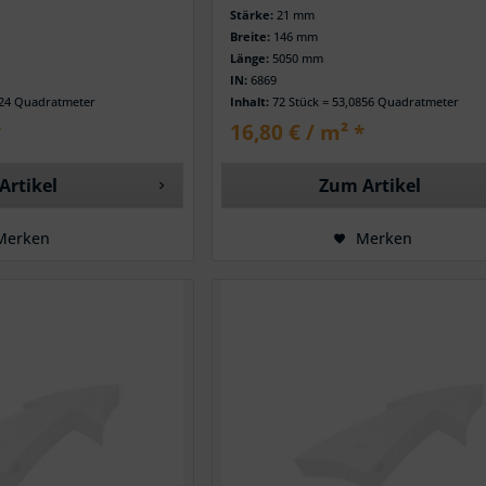
Stärke:
21 mm
Breite:
146 mm
Länge:
5050 mm
IN:
6869
824 Quadratmeter
Inhalt:
72 Stück = 53,0856 Quadratmeter
*
16,80 € / m² *
Artikel
Zum Artikel
Merken
Merken