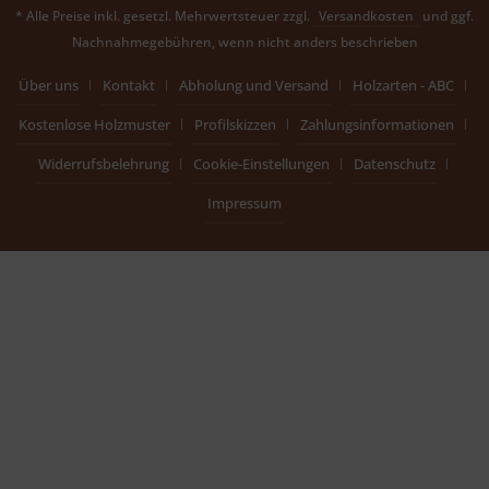
* Alle Preise inkl. gesetzl. Mehrwertsteuer zzgl.
Versandkosten
und ggf.
Nachnahmegebühren, wenn nicht anders beschrieben
Über uns
Kontakt
Abholung und Versand
Holzarten - ABC
Kostenlose Holzmuster
Profilskizzen
Zahlungsinformationen
Widerrufsbelehrung
Cookie-Einstellungen
Datenschutz
Impressum