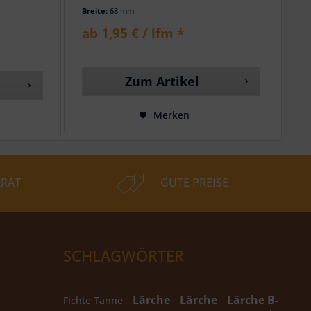
Breite:
68 mm
Bre
ab 1,95 € / lfm *
a
Zum Artikel
Merken
RAT
GUTE PREISE
SCHLAGWÖRTER
Lärche
Lärche
Lärche B-
Fichte Tanne