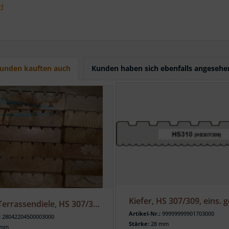
d
unden kauften auch
Kunden haben sich ebenfalls angesehe
Lärche Terrassendiele, HS 307/309, eins. geriffelt / eins. gezahnt
Artikel-Nr.:
99999999901703000
:
28042204500003000
Stärke:
28 mm
 mm