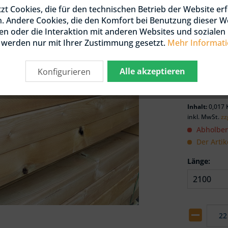
Menge
zt Cookies, die für den technischen Betrieb der Website erf
 / DOUGLASIE
KTIONSHOLZ
n. Andere Cookies, die den Komfort bei Benutzung dieser W
NIERT / KDI
n oder die Interaktion mit anderen Websites und soziale
ab
22
, werden nur mit Ihrer Zustimmung gesetzt.
Mehr Informat
 / DOUGLASIE
HLEN
Alle akzeptieren
Konfigurieren
ab
55
OLZ UND LATTEN
Inhalt:
0,017 
inkl. MwSt.
zz
Abholbere
 / DOUGLASIE
Der Artik
Länge: