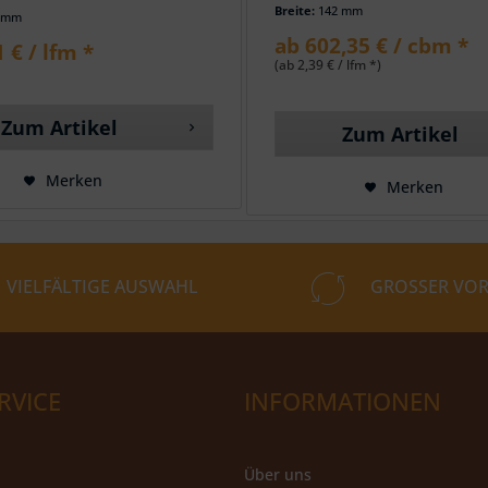
Breite:
142 mm
 mm
ab 602,35 € / cbm *
 € / lfm *
(ab 2,39 € / lfm *)
Zum Artikel
Zum Artikel
Merken
Merken
VIELFÄLTIGE AUSWAHL
GROSSER VOR
RVICE
INFORMATIONEN
Über uns