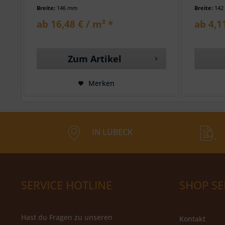
Breite:
146 mm
Breite:
142
ab 16,48 € / m² *
ab 4,11
Zum Artikel
Merken
IN LÜBECK
SERVICE HOTLINE
SHOP SE
Hast du Fragen zu unseren
Kontakt