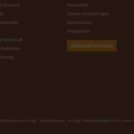
d Versand
Newsletter
BC
Cookie-Einstellungen
olzmuster
Datenschutz
Impressum
nd Deckmaß
Widerruf erklären
rmationen
lehrung
l. Mehrwertsteuer zzgl.
Versandkosten
und ggf. Nachnahmegebühren, wenn n