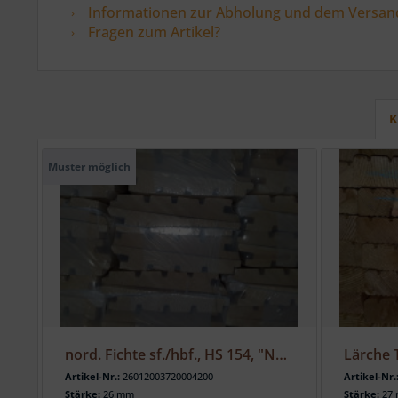
Informationen zur Abholung und dem Versan
Fragen zum Artikel?
K
Muster möglich
nord. Fichte sf./hbf., HS 154, "Nordwand", Sichts. gehobelt
Artikel-Nr.:
26012003720004200
Artikel-Nr.
Stärke:
26 mm
Stärke:
27