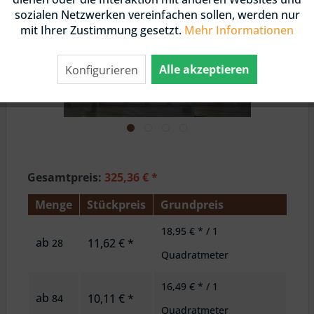
sozialen Netzwerken vereinfachen sollen, werden nur
mit Ihrer Zustimmung gesetzt.
Mehr Informationen
Alle akzeptieren
Konfigurieren
Gesamtpreis:
325,36
€
*
Menge
Stückpreis
Grundpreis
18,95 € * / 1
ab
11,62 € *
28
Quadratmeter
16,49 € * / 1
ab
10,11 € *
84
Quadratmeter