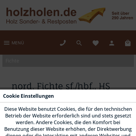
MENÜ
Fichte
nord. Fichte sf./hbf., HS
154, "Nordwand", Sichts.
Cookie Einstellungen
gehobelt
Diese Website benutzt Cookies, die für den technischen
Betrieb der Website erforderlich sind und stets gesetzt
werden. Andere Cookies, die den Komfort bei
Benutzung dieser Website erhöhen, der Direktwerbung
dienen oder die Interaktion mit anderen Websites und