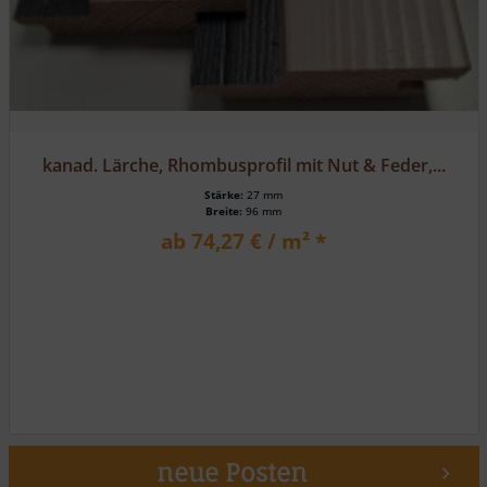
kanad. Lärche, Rhombusprofil mit Nut & Feder,...
Stärke:
27 mm
Breite:
96 mm
ab 74,27 € / m² *
neue Posten