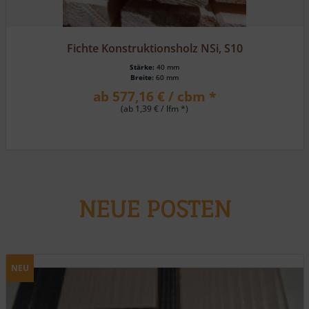
Lärche, HS 162 eins. Rundkantenpr./eins. Fasebrett
Stärke:
19 mm
Breite:
116 mm
ab 23,80 € / m² *
NEUE POSTEN
NEU