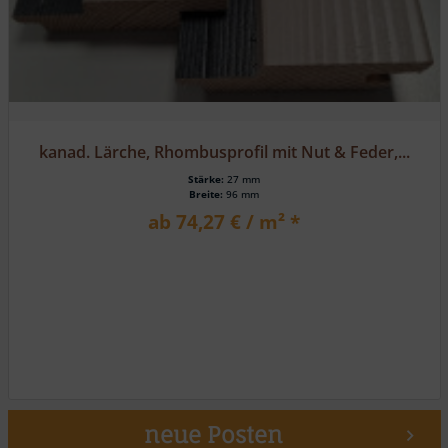
kanad. Lärche, Rhombusprofil mit Nut & Feder,...
Stärke:
27 mm
Breite:
96 mm
ab 74,27 € / m² *
neue Posten