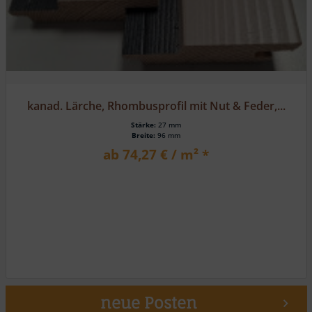
kanad. Lärche, Rhombusprofil mit Nut & Feder,...
Stärke:
27 mm
Breite:
96 mm
ab 74,27 € / m² *
neue Posten