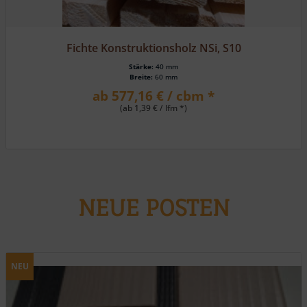
Lärche, HS 162 eins. Rundkantenpr./eins. Fasebrett
Stärke:
19 mm
Breite:
116 mm
ab 23,80 € / m² *
NEUE POSTEN
NEU