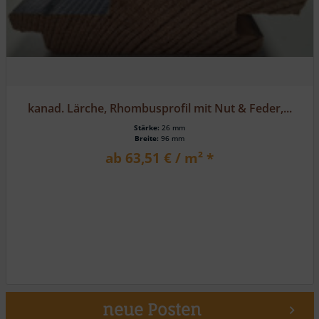
kanad. Lärche, Rhombusprofil mit Nut & Feder,...
Stärke:
27 mm
Breite:
96 mm
ab 74,27 € / m² *
neue Posten