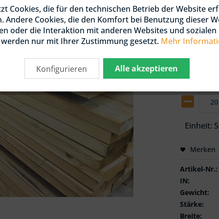
zt Cookies, die für den technischen Betrieb der Website erf
 / DOUGLASIE
KTIONSHOLZ
440,4
n. Andere Cookies, die den Komfort bei Benutzung dieser W
NIERT / KDI
n oder die Interaktion mit anderen Websites und soziale
Gesamtpre
, werden nur mit Ihrer Zustimmung gesetzt.
Mehr Informat
 / DOUGLASIE
Paket:
20 Stü
HLEN
inkl. MwSt.
zz
Alle akzeptieren
Konfigurieren
Abholbere
OLZ UND LATTEN
 / DOUGLASIE
Einheit:
S
Merken
Artikel-Nr.:
IN:
Gewicht:
Stärke:
Breite: