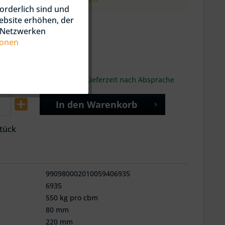
orderlich sind und
8 € / cbm *
ebsite erhöhen, der
n Netzwerken
is:
920,60
€
*
ionen
ck = 2,09 Kubikmeter
gl. Versandkosten
it in ca. 1-3 Werktagen / Lieferzeit nach Absprache
In den
Warenkorb
tück
990980002010059406935
6935
550 kg pro cbm
80 mm
220 mm