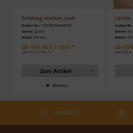
Schalung, trocken, rauh
Lärche, 
Artikel-Nr.:
11017001900005100
Artikel-Nr.
Stärke:
22 mm
Stärke:
31
Breite:
100 mm
Breite:
150
ab 458,96 € / cbm *
ab 654
(ab 1,01 € / lfm *)
(ab 3,05 € 
Zum Artikel
Merken
IN LÜBECK