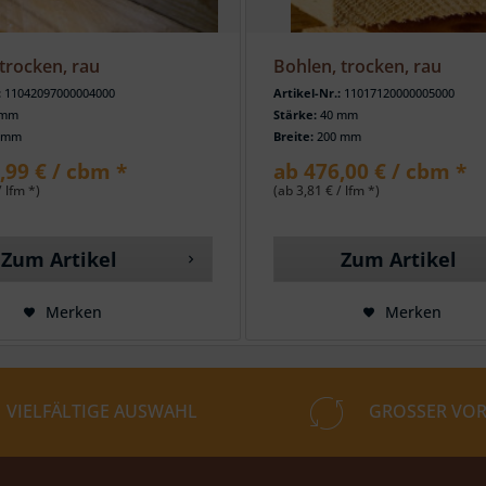
trocken, rau
Bohlen, trocken, rau
:
11042097000004000
Artikel-Nr.:
11017120000005000
 mm
Stärke:
40 mm
 mm
Breite:
200 mm
,99 € / cbm *
ab 476,00 € / cbm *
/ lfm *)
(ab 3,81 € / lfm *)
Zum Artikel
Zum Artikel
Merken
Merken
VIELFÄLTIGE AUSWAHL
GROSSER VOR