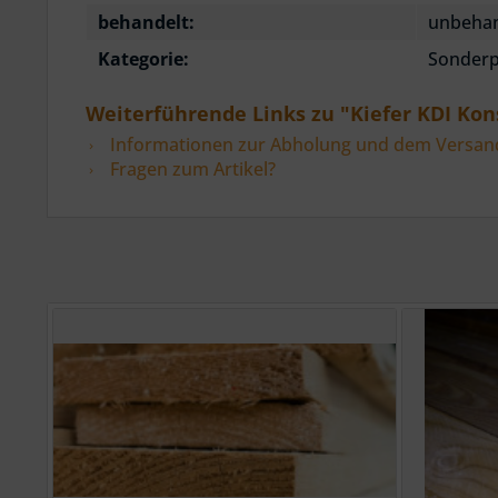
behandelt:
unbehan
Kategorie:
Sonderp
Weiterführende Links zu "Kiefer KDI Kons
Informationen zur Abholung und dem Versan
Fragen zum Artikel?