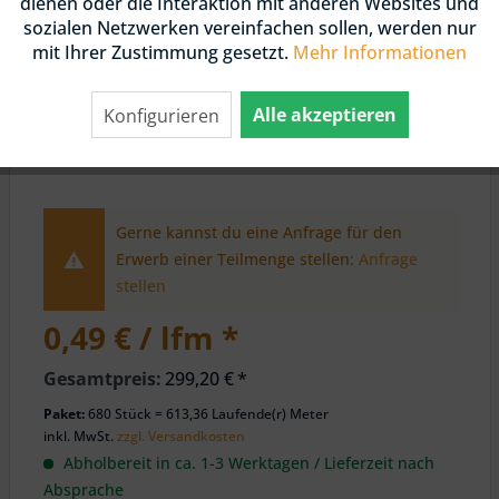
dienen oder die Interaktion mit anderen Websites und
sozialen Netzwerken vereinfachen sollen, werden nur
mit Ihrer Zustimmung gesetzt.
Mehr Informationen
Alle akzeptieren
Konfigurieren
Gerne kannst du eine Anfrage für den
Erwerb einer Teilmenge stellen:
Anfrage
stellen
0,49 € / lfm *
Gesamtpreis:
299,20
€
*
Paket:
680 Stück = 613,36 Laufende(r) Meter
inkl. MwSt.
zzgl. Versandkosten
Abholbereit in ca. 1-3 Werktagen / Lieferzeit nach
Absprache