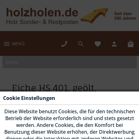
MENÜ
Eiche
Eiche HS 401, geölt,
Fußleiste abgerundet
Cookie Einstellungen
m/Kabelhohlkehle
Diese Website benutzt Cookies, die für den technischen
Betrieb der Website erforderlich sind und stets gesetzt
werden. Andere Cookies, die den Komfort bei
Benutzung dieser Website erhöhen, der Direktwerbung
dienen oder die Interaktion mit anderen Websites und