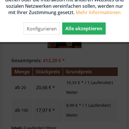
sozialen Netzwerken vereinfachen sollen, werden nur
mit Ihrer Zustimmung gesetzt.
Mehr Informationen
Alle akzeptieren
Konfigurieren
Gesamtpreis:
413,20
€
*
Menge
Stückpreis
Grundpreis
10,33 € * / 1 Laufende(r)
ab
20,66 € *
20
Meter
8,99 € * / 1 Laufende(r)
ab
17,97 € *
100
Meter
Inhalt:
2 Laufende(r) Meter