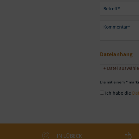
Dateianhang
+ Datei auswähl
Die mit einem * markie
Ich habe die
Da
IN LÜBECK