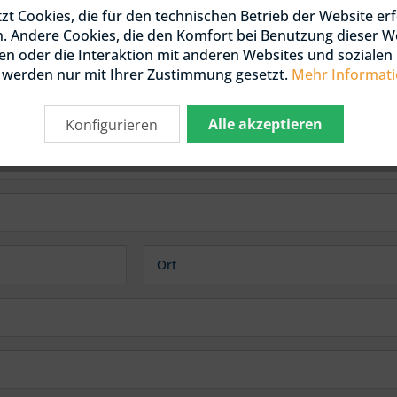
zt Cookies, die für den technischen Betrieb der Website erf
KONTAKTFORMUL
 / DOUGLASIE
KTIONSHOLZ
n. Andere Cookies, die den Komfort bei Benutzung dieser W
NIERT / KDI
n oder die Interaktion mit anderen Websites und soziale
, werden nur mit Ihrer Zustimmung gesetzt.
Mehr Informat
 / DOUGLASIE
HLEN
Alle akzeptieren
Konfigurieren
OLZ UND LATTEN
 / DOUGLASIE