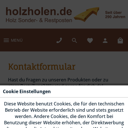
MENÜ
Kontaktformular
Hast du Fragen zu unseren Produkten oder zu
einer Bestellung? Wir sind gerne für dich da!
Cookie Einstellungen
Telefonische Unterstützung und Beratung erhälst
Diese Website benutzt Cookies, die für den technischen
du unter
+49 (0) 451/40883-25
, für eine schriftliche
Betrieb der Website erforderlich sind und stets gesetzt
Nachricht kannst du ganz einfach unser
werden. Andere Cookies, die den Komfort bei
Kontaktformular nutzen.
Benutzung dieser Website erhöhen, der Direktwerbung