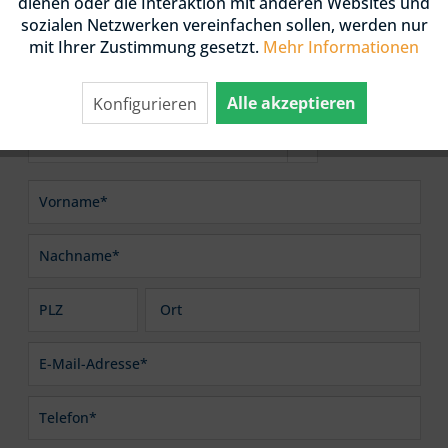
dienen oder die Interaktion mit anderen Websites und
sozialen Netzwerken vereinfachen sollen, werden nur
KONTAKTFORMULAR
mit Ihrer Zustimmung gesetzt.
Mehr Informationen
Alle akzeptieren
Konfigurieren