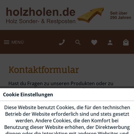
MENÜ
Kontaktformular
Hast du Fragen zu unseren Produkten oder zu
einer Bestellung? Wir sind gerne für dich da!
Cookie Einstellungen
Telefonische Unterstützung und Beratung erhälst
Diese Website benutzt Cookies, die für den technischen
du unter
+49 (0) 451/40883-25
, für eine schriftliche
Betrieb der Website erforderlich sind und stets gesetzt
Nachricht kannst du ganz einfach unser
werden. Andere Cookies, die den Komfort bei
Kontaktformular nutzen.
Benutzung dieser Website erhöhen, der Direktwerbung
dienen oder die Interaktion mit anderen Websites und