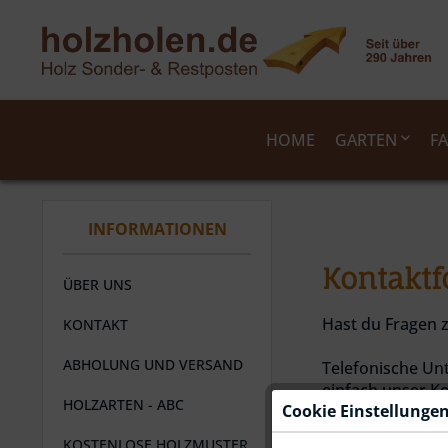
HOME
GARTEN
F
INFORMATIONEN
Schnittholz
Briketts & anderes
TERRASSENDIELEN
FASSADENPROFILE MIT NUT UND FEDER
MASSIVHOLZDIELEN
PROFILBRETTER UND FASEBRETTER
PROFIL- 
GLATTKAN
MEHRSCHI
RAHMENH
Kontaktf
LÄRCHE / DOUGLASIE
FICHTE
FICHTE
FICHTE
FICHTE
FICHTE
EICHE
ABACHI
ÜBER UNS
Schnittholz ist der idealer Werkstoff für jedes
Holz ist der älteste Brennstoff der Menschheit:
BANGKIRAI
LÄRCHE / DOUGLASIE
KIEFER
LÄRCHE / DOUGLASIE
LÄRCHE
LÄRCHE
FICHTE
produziert wird . Schnittholz gibt es in vielen h
aus feinem Hobelspan: Einstreu wird in der Tier
Hast du Fragen z
KONTAKT
IMPRÄGNIERT
SIB. LÄRCHE
IMPRÄG
LÄRCHE
RAUSPUN
ABHOLUNG UND VERSAND
Telefonische Un
EICHE
BLOCKBOHLEN
GLATTKANTBRETTER
RHOMBUS
einfach unser K
PITCHPINE
HOLZARTEN - ABC
Cookie Einstellunge
GLATTKANTBRETTER
KONSTRU
HOBELSP
FICHTE
LÄRCHE
FUSSLEISTE
REDPINE
KOSTENLOSE HOLZMUSTER
FICHTE
LÄRCHE / DOUGLASIE
FICHTE