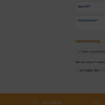
Dateianhang
+ Datei auswähl
Die mit einem * markie
Ich habe die
Da
IN LÜBECK