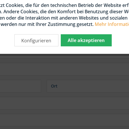
zt Cookies, die für den technischen Betrieb der Website erf
KONTAKTFORMUL
 / DOUGLASIE
KTIONSHOLZ
n. Andere Cookies, die den Komfort bei Benutzung dieser W
NIERT / KDI
n oder die Interaktion mit anderen Websites und soziale
, werden nur mit Ihrer Zustimmung gesetzt.
Mehr Informat
 / DOUGLASIE
HLEN
Alle akzeptieren
Konfigurieren
OLZ UND LATTEN
 / DOUGLASIE