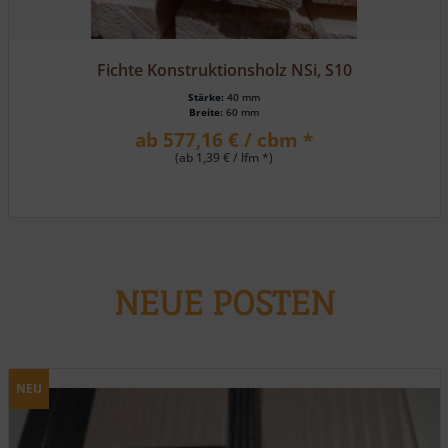
Lärche, HS 162 eins. Rundkantenpr./eins. Fasebrett
Stärke:
19 mm
Breite:
116 mm
ab 23,80 € / m² *
NEUE POSTEN
NEU