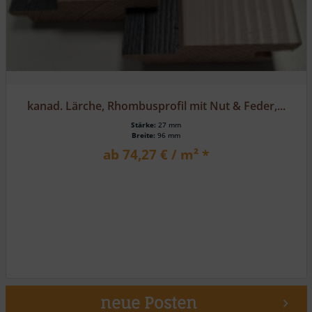
kanad. Lärche, Rhombusprofil mit Nut & Feder,...
Stärke:
27 mm
Breite:
96 mm
ab 74,27 € / m² *
neue Posten