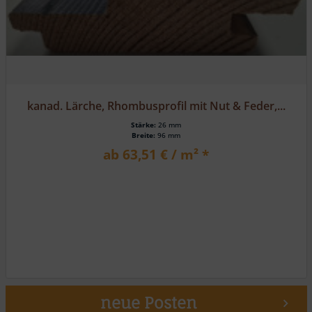
kanad. Lärche, Rhombusprofil mit Nut & Feder,...
Stärke:
27 mm
Breite:
96 mm
ab 74,27 € / m² *
neue Posten