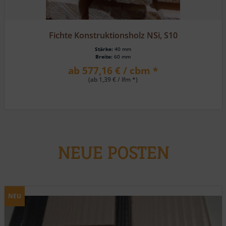
Lärche, HS 162 eins. Rundkantenpr./eins. Fasebrett
Stärke:
19 mm
Breite:
116 mm
ab 23,80 € / m² *
NEUE POSTEN
NEU