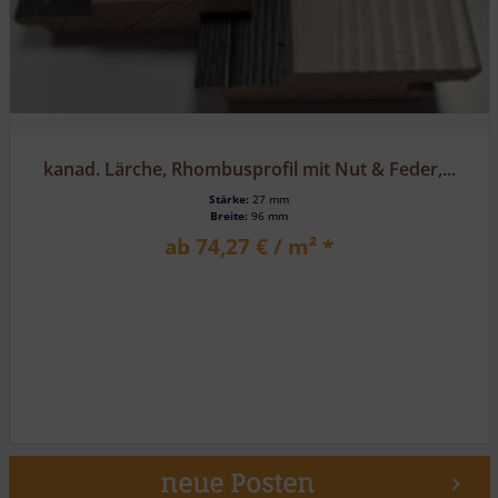
kanad. Lärche, Rhombusprofil mit Nut & Feder,...
Stärke:
27 mm
Breite:
96 mm
ab 74,27 € / m² *
neue Posten