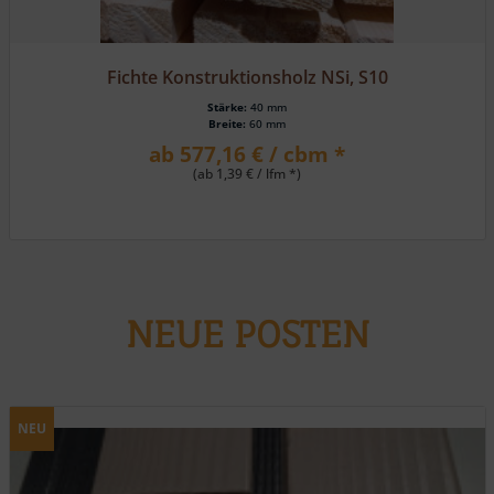
Lärche, HS 162 eins. Rundkantenpr./eins. Fasebrett
Stärke:
19 mm
Breite:
116 mm
ab 23,80 € / m² *
NEUE POSTEN
NEU