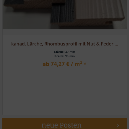
kanad. Lärche, Rhombusprofil mit Nut & Feder,...
Stärke:
27 mm
Breite:
96 mm
ab 74,27 € / m² *
neue Posten