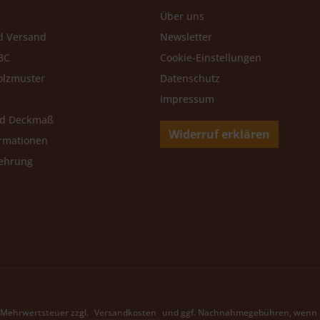
Über uns
d Versand
Newsletter
BC
Cookie-Einstellungen
olzmuster
Datenschutz
Impressum
nd Deckmaß
Widerruf erklären
rmationen
lehrung
l. Mehrwertsteuer zzgl.
Versandkosten
und ggf. Nachnahmegebühren, wenn n