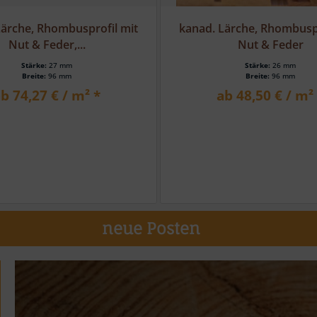
Lärche, Rhombusprofil mit
europ. Lärche, Rhombusprof
Nut & Feder
& Feder
Stärke:
26 mm
Stärke:
27 mm
Breite:
96 mm
Breite:
96 mm
b 48,50 € / m² *
ab 33,86 € / m²
neue Posten