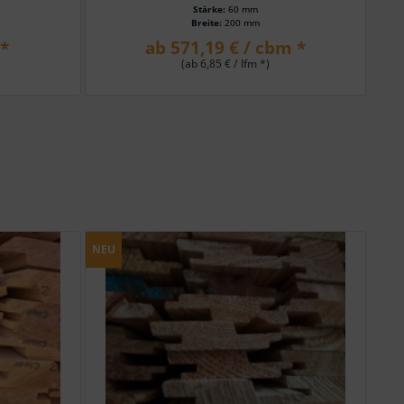
Stärke:
60 mm
Breite:
200 mm
 *
ab 571,19 € / cbm *
(ab 6,85 € / lfm *)
NEU
NEU