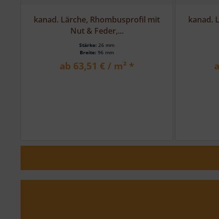
it
kanad. Lärche, Rhombusprofil mit
kanad. 
Nut & Feder,...
Stärke:
27 mm
Breite:
96 mm
ab 74,27 € / m² *
a