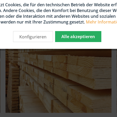
zt Cookies, die für den technischen Betrieb der Website erf
 / DOUGLASIE
KTIONSHOLZ
n. Andere Cookies, die den Komfort bei Benutzung dieser W
NIERT / KDI
n oder die Interaktion mit anderen Websites und soziale
, werden nur mit Ihrer Zustimmung gesetzt.
Mehr Informat
 / DOUGLASIE
Schnittholz
HLEN
Alle akzeptieren
Konfigurieren
OLZ UND LATTEN
 / DOUGLASIE