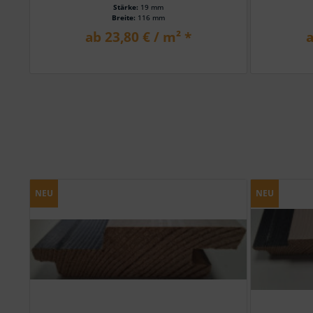
Stärke:
19 mm
Breite:
116 mm
ab 23,80 € / m² *
a
NEU
NEU