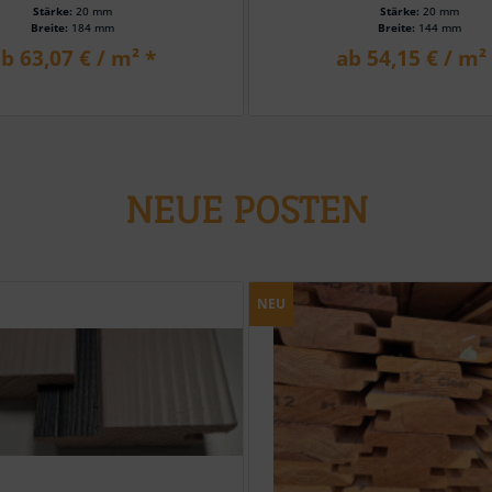
Stärke:
20 mm
Stärke:
20 mm
Breite:
184 mm
Breite:
144 mm
b 63,07 € / m² *
ab 54,15 € / m²
NEUE POSTEN
NEU