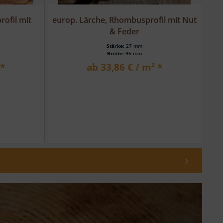
il mit Nut
sib. Lärche, HS 301,
k
geh.Glattkantbrett, m/4...
Stärke:
21 mm
Breite:
120 mm
 *
ab 3,20 € / lfm *