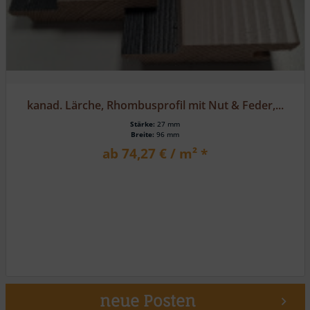
kanad. Lärche, Rhombusprofil mit Nut & Feder,...
Stärke:
27 mm
Breite:
96 mm
ab 74,27 € / m² *
neue Posten