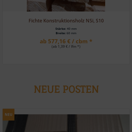
Lärche, HS 162 eins. Rundkantenpr./eins. Fasebrett
Stärke:
19 mm
Breite:
116 mm
ab 23,80 € / m² *
NEUE POSTEN
NEU