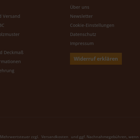
Über uns
d Versand
Newsletter
BC
Cookie-Einstellungen
olzmuster
Datenschutz
Impressum
nd Deckmaß
Widerruf erklären
rmationen
lehrung
l. Mehrwertsteuer zzgl.
Versandkosten
und ggf. Nachnahmegebühren, wenn n