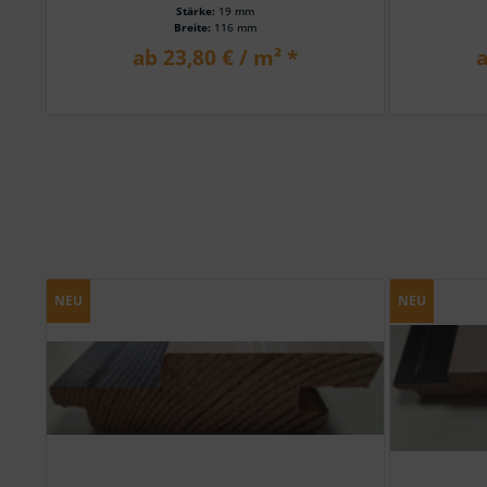
Stärke:
19 mm
Breite:
116 mm
ab 23,80 € / m² *
a
NEU
NEU