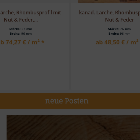
Lärche, Rhombusprofil mit
europ. Lärche, Rhombusprof
Nut & Feder
& Feder
Stärke:
26 mm
Stärke:
27 mm
Breite:
96 mm
Breite:
96 mm
b 48,50 € / m² *
ab 33,86 € / m²
neue Posten