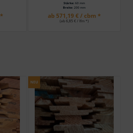
Stärke:
60 mm
Breite:
200 mm
 *
ab 571,19 € / cbm *
(ab 6,85 € / lfm *)
NEU
NEU