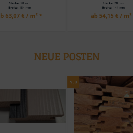
Stärke:
20 mm
Stärke:
20 mm
Breite:
184 mm
Breite:
144 mm
b 63,07 € / m² *
ab 54,15 € / m²
NEUE POSTEN
NEU