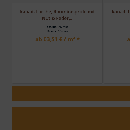
it
kanad. Lärche, Rhombusprofil mit
kanad. 
Nut & Feder,...
Stärke:
27 mm
Breite:
96 mm
ab 74,27 € / m² *
a