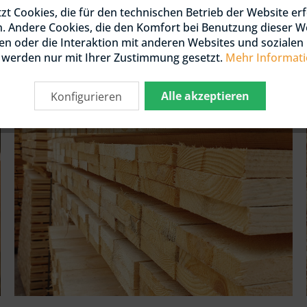
zt Cookies, die für den technischen Betrieb der Website erf
 / DOUGLASIE
KTIONSHOLZ
n. Andere Cookies, die den Komfort bei Benutzung dieser W
NIERT / KDI
n oder die Interaktion mit anderen Websites und soziale
, werden nur mit Ihrer Zustimmung gesetzt.
Mehr Informat
 / DOUGLASIE
Schnittholz
HLEN
Alle akzeptieren
Konfigurieren
OLZ UND LATTEN
 / DOUGLASIE