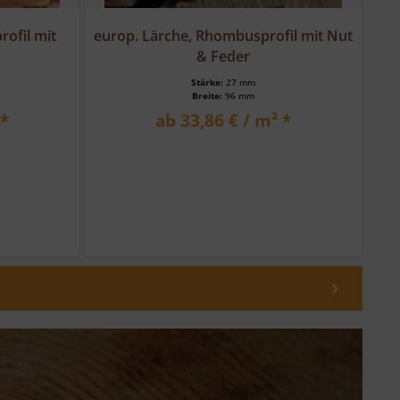
il mit Nut
sib. Lärche, HS 301,
k
geh.Glattkantbrett, m/4...
Stärke:
21 mm
Breite:
120 mm
 *
ab 3,20 € / lfm *